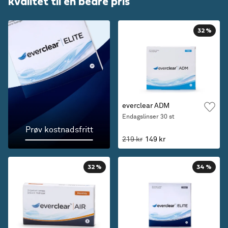
kvalitet til en bedre pris
32
%
everclear ADM
Endagslinser
30 st
Prøv kostnadsfritt
219 kr
149 kr
32
%
34
%