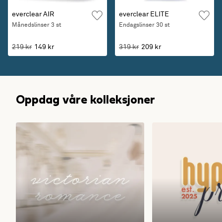
everclear AIR
everclear ELITE
Månedslinser
3 st
Endagslinser
30 st
219 kr
149 kr
319 kr
209 kr
Oppdag våre kolleksjoner