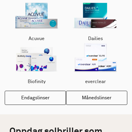
Acuvue
Dailies
Biofinity
everclear
Endagslinser
Månedslinser
Oppdag solbriller som