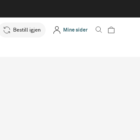
Bestill igjen
Mine sider