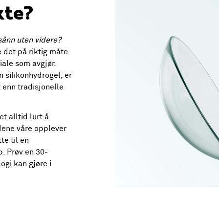
kte?
sånn uten videre?
e det på riktig måte.
ale som avgjør.
 silikonhydrogel, er
enn tradisjonelle
t alltid lurt å
dene våre opplever
te til en
. Prøv en 30-
ogi kan gjøre i