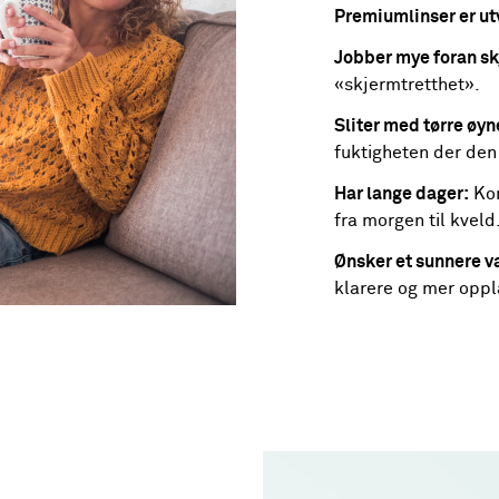
Premiumlinser er utv
Jobber mye foran s
«skjermtretthet».
Sliter med tørre øyn
fuktigheten der den 
Har lange dager:
Kom
fra morgen til kveld
Ønsker et sunnere v
klarere og mer oppl