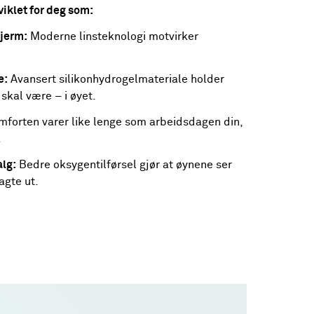
iklet for deg som:
kjerm:
Moderne linsteknologi motvirker
e:
Avansert silikonhydrogelmateriale holder
skal være – i øyet.
forten varer like lenge som arbeidsdagen din,
.
alg:
Bedre oksygentilførsel gjør at øynene ser
agte ut.