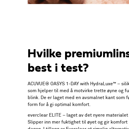
Hvilke premiumlins
best i test?
ACUVUE® OASYS 1-DAY with HydraLuxe™
– sil
som hjelper til med å motvirke trette øyne og f
blink. De er laget med en avsmalnet kant som fø
form for å gi optimal komfort.
everclear ELITE
– laget av det nyere materialet 
Slipper inn mer fuktighet til øyet og gir komfor
dagen. I tillegg er Everclear et rimelig alternativ