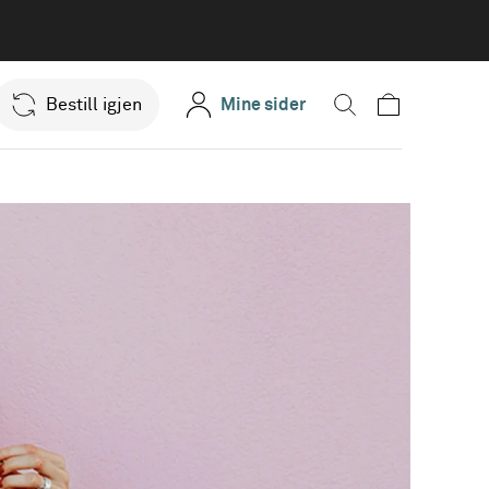
Bestill igjen
Mine sider