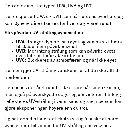
Den deles inn i tre typer: UVA, UVB og UVC.
Det er spesielt UVA og UVB som når jordens overflate og
som øynene dine utsettes for hver dag – året rundt.
Slik påvirker UV-stråling øynene dine
UVA:
Trenger dypere inn i øyet og kan på sikt bidra
til skader som påvirker synet
UVB:
Mer intens stråling som kan påvirke øyets
overflate og forårsake irritasjon
UVC:
Blokkeres av atmosfæren og når ikke øyet
Det som gjør UV-stråling vanskelig, er at du ikke alltid
merker den.
Den finnes der året rundt – ikke bare når solen skinner,
men også på overskyede dager og om vinteren. I tillegg
reflekteres UV-stråling i vann, sand og snø, noe som kan
gjøre eksponeringen høyere enn du tror.
Og nettopp derfor er det ekstra viktig å huske at barns
øyne er mer følsomme for UV-stråling enn voksnes –