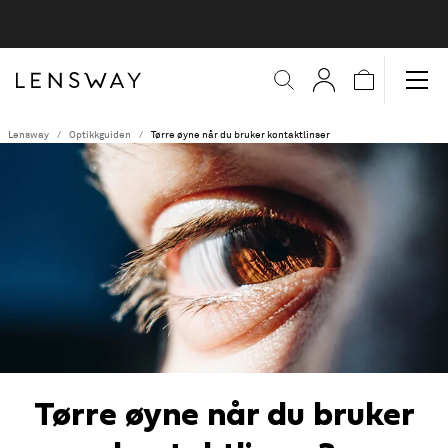
Lensway
Optikkguiden
Tørre øyne når du bruker kontaktlinser
Tørre øyne når du bruker