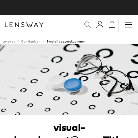
Lensway
Optikkguiden
Synsfeil og øyesykdommer
visual-