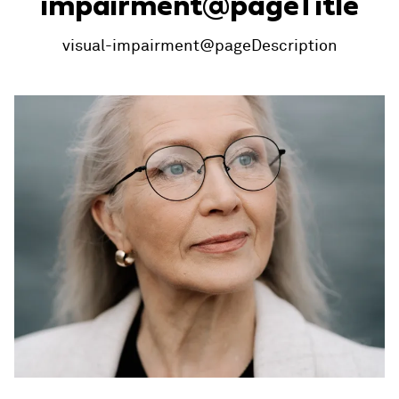
impairment@pageTitle
visual-impairment@pageDescription