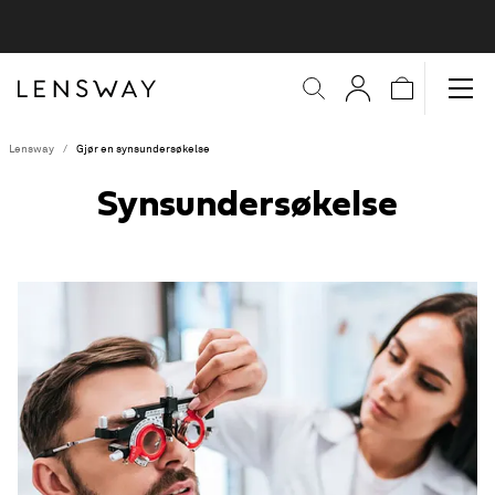
Lensway
Gjør en synsundersøkelse
Synsundersøkelse