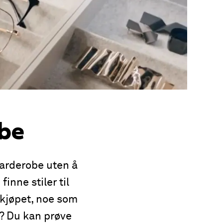
obe
garderobe uten å
inne stiler til
 kjøpet, noe som
t? Du kan prøve