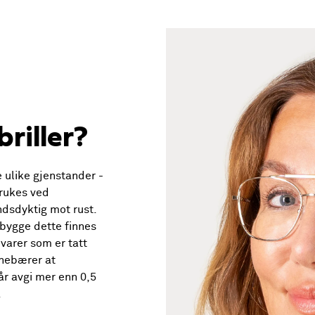
briller?
 ulike gjenstander -
brukes ved
andsdyktig mot rust.
ebygge dette finnes
varer som er tatt
nnebærer at
år avgi mer enn 0,5
.