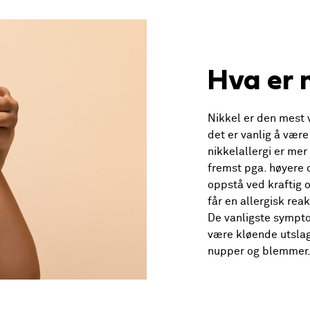
Hva er n
Nikkel er den mest v
det er vanlig å være 
nikkelallergi er mer
fremst pga. høyere 
oppstå ved kraftig 
får en allergisk rea
De vanligste sympt
være kløende utslag
nupper og blemmer