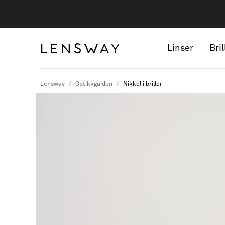
Linser
Bril
Lensway
Optikkguiden
Nikkel i briller