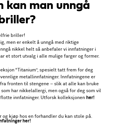
n kan man unngå
briller?
frie briller!
lig, men er enkelt å unngå med riktige
unngå nikkel helt så anbefaler vi innfatninger i
 har et stort utvalg i alle mulige farger og former.
leksjon “Titanium”, spesielt tatt frem for deg
ivennlige metallinnfatninger. Innfatningene er
 fra fronten til stengene – slik at alle kan bruke
 som har nikkelallergi, men også for deg som vil
 flotte innfatninger. Utforsk kolleksjonen
her!
r og kjøp hos en forhandler du kan stole på.
nnfatninger her!