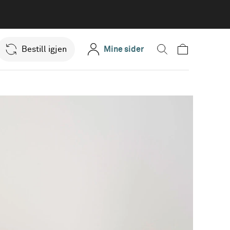
Bestill igjen
Mine sider