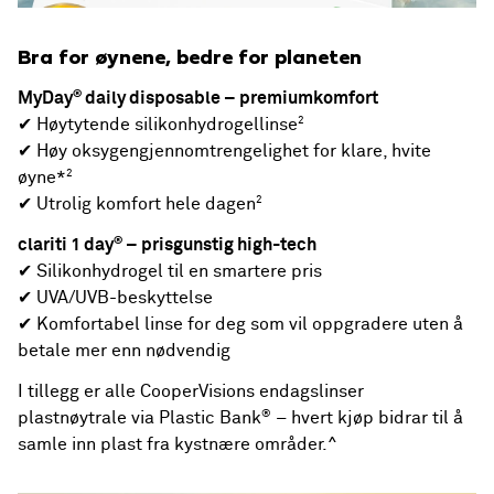
Bra for øynene, bedre for planeten
®
MyDay
daily disposable
– premiumkomfort
2
✔ Høytytende silikonhydrogellinse
✔ Høy oksygengjennomtrengelighet for klare, hvite
2
øyne*
2
✔ Utrolig komfort hele dagen
®
clariti 1 day
– prisgunstig high-tech
✔ Silikonhydrogel til en smartere pris
✔ UVA/UVB-beskyttelse
✔ Komfortabel linse for deg som vil oppgradere uten å
betale mer enn nødvendig
I tillegg er alle CooperVisions endagslinser
®
plastnøytrale via Plastic Bank
– hvert kjøp bidrar til å
samle inn plast fra kystnære områder.^