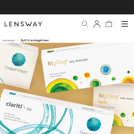
Lensway
Bytt til endagslinser