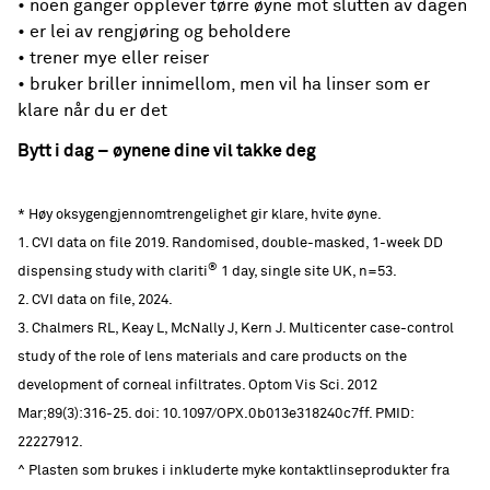
• noen ganger opplever tørre øyne mot slutten av dagen
• er lei av rengjøring og beholdere
• trener mye eller reiser
• bruker briller innimellom, men vil ha linser som er
klare når du er det
Bytt i dag – øynene dine vil takke deg
* Høy oksygengjennomtrengelighet gir klare, hvite øyne.
1. CVI data on file 2019. Randomised, double-masked, 1-week DD
®
dispensing study with clariti
1 day, single site UK, n=53.
2. CVI data on file, 2024.
3. Chalmers RL, Keay L, McNally J, Kern J. Multicenter case-control
study of the role of lens materials and care products on the
development of corneal infiltrates. Optom Vis Sci. 2012
Mar;89(3):316-25. doi: 10.1097/OPX.0b013e318240c7ff. PMID:
22227912.
^ Plasten som brukes i inkluderte myke kontaktlinseprodukter fra