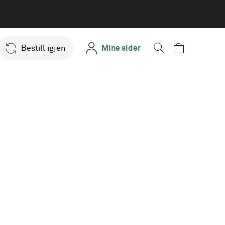
Bestill igjen
Mine sider