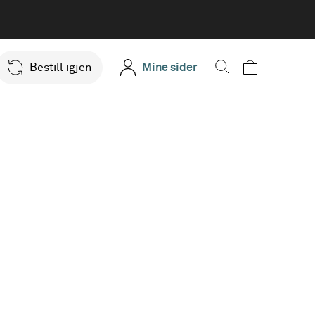
Bestill igjen
Mine sider