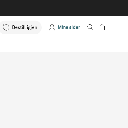
Bestill igjen
Mine sider