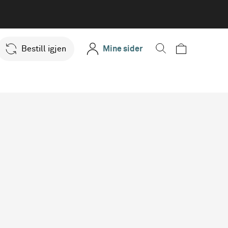
Bestill igjen
Mine sider