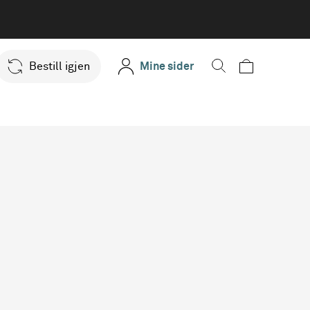
Bestill igjen
Mine sider