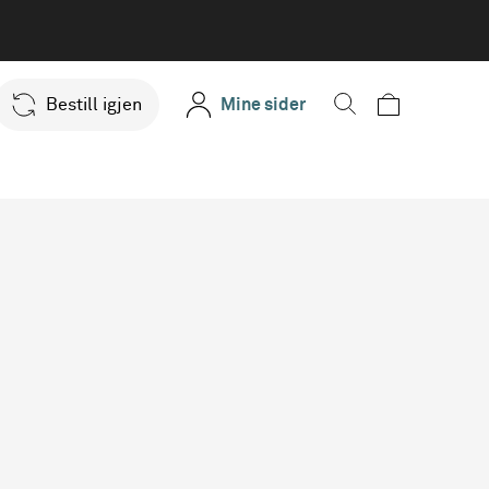
Bestill igjen
Mine sider