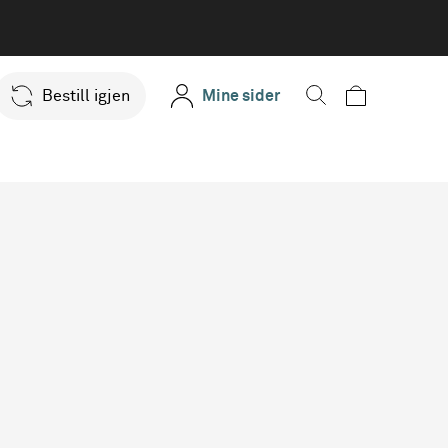
Bestill igjen
Mine sider