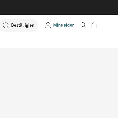
Bestill igjen
Mine sider