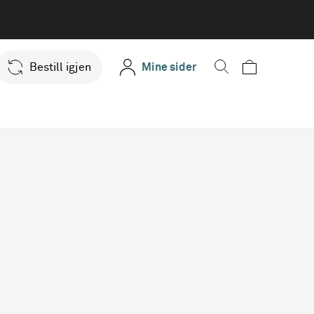
Bestill igjen
Mine sider