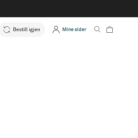
Bestill igjen
Mine sider