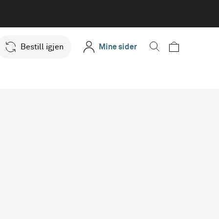
Bestill igjen
Mine sider