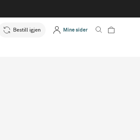
Bestill igjen
Mine sider