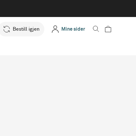
Bestill igjen
Mine sider