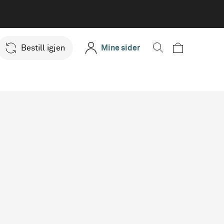
Bestill igjen
Mine sider