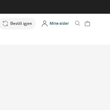
Bestill igjen
Mine sider