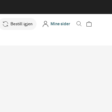
Bestill igjen
Mine sider