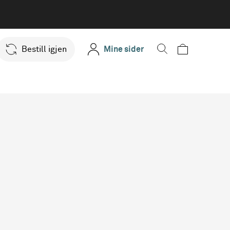
Bestill igjen
Mine sider