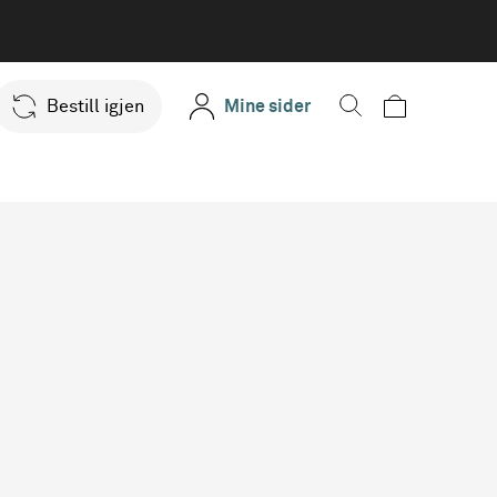
Bestill igjen
Mine sider