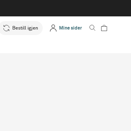
Bestill igjen
Mine sider