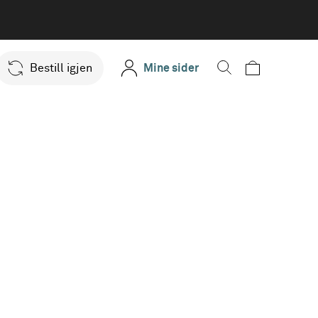
Bestill igjen
Mine sider